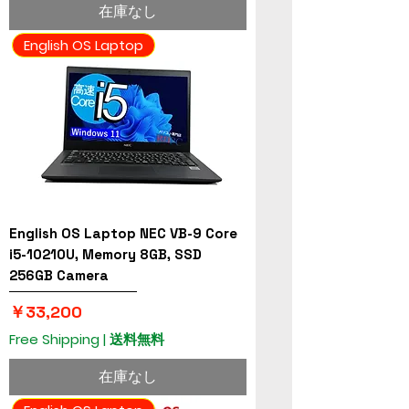
在庫なし
English OS Laptop
English OS Laptop NEC VB-9 Core
i5-10210U, Memory 8GB, SSD
256GB Camera
価格
￥33,200
Free Shipping | 送料無料
在庫なし