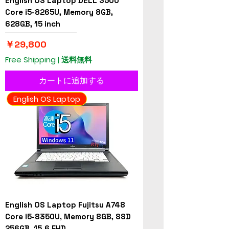
English OS Laptop DELL 3500
Core i5-8265U, Memory 8GB,
628GB, 15 inch
価格
￥29,800
Free Shipping | 送料無料
カートに追加する
English OS Laptop
English OS Laptop Fujitsu A748
Core i5-8350U, Memory 8GB, SSD
256GB, 15.6 FHD