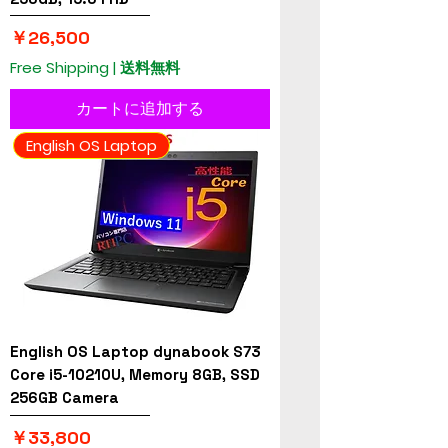
価格
￥26,500
Free Shipping | 送料無料
カートに追加する
English OS Laptop
English OS Laptop dynabook S73
Core i5-10210U, Memory 8GB, SSD
256GB Camera
価格
￥33,800