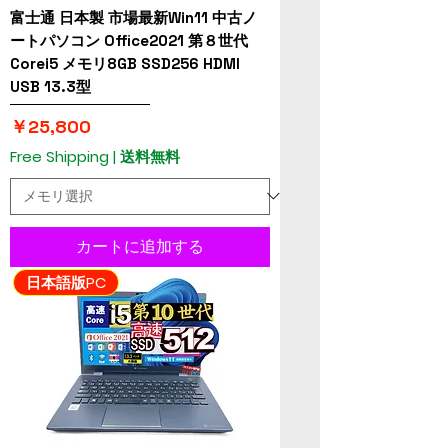
富士通 日本製 市場最新Win11 中古ノ
ートパソコン Office2021 第８世代
Corei5 メモリ8GB SSD256 HDMI
USB 13.3型
価格
￥25,800
Free Shipping | 送料無料
カートに追加する
日本語版PC