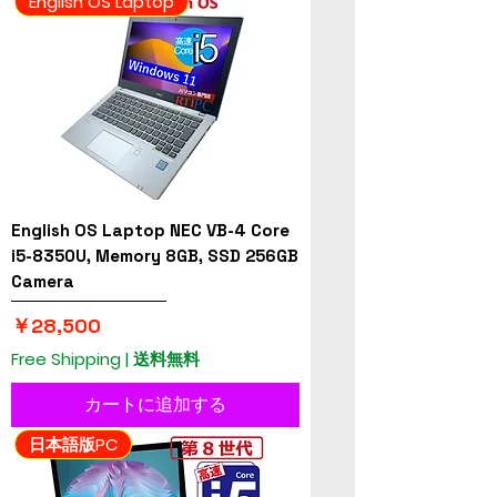
English OS Laptop
English OS Laptop NEC VB-4 Core
i5-8350U, Memory 8GB, SSD 256GB
Camera
価格
￥28,500
Free Shipping | 送料無料
カートに追加する
日本語版PC