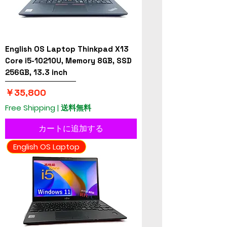
English OS Laptop Thinkpad X13
Core i5-10210U, Memory 8GB, SSD
256GB, 13.3 inch
価格
￥35,800
Free Shipping | 送料無料
カートに追加する
English OS Laptop