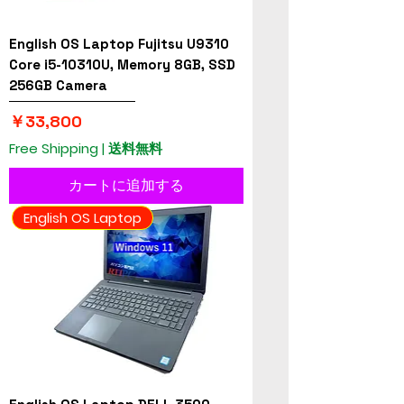
English OS Laptop Fujitsu U9310
Core i5-10310U, Memory 8GB, SSD
256GB Camera
価格
￥33,800
Free Shipping | 送料無料
カートに追加する
English OS Laptop