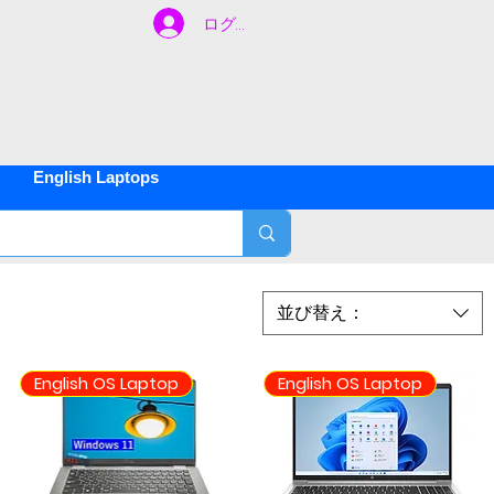
ログイン
ご不明な
間
約
500
English Laptops
年
1
並び替え：
English OS Laptop
English OS Laptop