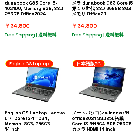
dynabook G83 Core i5-
メラ dynabook G83 Core i5
10210U, Memory 8GB, SSD
第１０世代 SSD 256GB 8GB
256GB Office2024
メモリ Office20
価格
価格
￥34,800
￥34,800
Free Shipping | 送料無料
Free Shipping | 送料無料
English OS Laptop
日本語版PC
English OS Laptop Lenovo
クイックビュー
ノートパソコン windows11
クイックビュー
E14 Core i3-1115G4,
office2021 SSD256搭載
Memory 8GB, 256GB
Core i3-1115G4 8GB 256GB
14inch
カメラ HDMI 14 inch