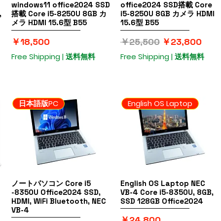
windows11 office2024 SSD
office2024 SSD搭載 Core
,
搭載 Core i5-8250U 8GB カ
i5-8250U 8GB カメラ HDMI
メラ HDMI 15.6型 B55
15.6型 B55
価格
通常価格
セール価格
￥18,500
￥25,500
￥23,800
Free Shipping | 送料無料
Free Shipping | 送料無料
日本語版PC
English OS Laptop
ノートパソコン Core i5
クイックビュー
English OS Laptop NEC
クイックビュー
-8350U Office2024 SSD,
VB-4 Core i5-8350U, 8GB,
HDMI, WiFi Bluetooth, NEC
SSD 128GB Office2024
VB-4
価格
￥24,800