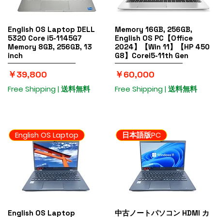
03
TEL
English OS Laptop DELL
クイックビュー
Memory 16GB, 256GB,
クイックビュー
5320 Core i5-1145G7
English OS PC【Office
品
Memory 8GB, 256GB, 13
2024】【Win 11】【HP 450
inch
G8】Corei5-11th Gen
価格
価格
￥39,800
￥60,000
Free Shipping | 送料無料
Free Shipping | 送料無料
English OS Laptop
日本語版PC
English OS Laptop
クイックビュー
中古ノートパソコン HDMI カ
クイックビュー