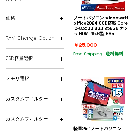
価格
ノートパソコン windows11
クイックビュー
office2024 SSD搭載 Core
i5-8350U 8GB 256GB カメ
ラ HDMI 15.6型 B65
￥18,500
￥60,000
RAM-Change-Option
価格
￥25,000
12GB
Free Shipping | 送料無料
8GB
SSD容量選択
SSD 1TB
SSD 256GB
メモリ選択
SSD 512GB
12GB
16GB
カスタムフィルター
8GB
日本語パソコン
Used English Laptops
カスタムフィルター
おすすめ
軽量2in1ノートパソコン
クイックビュー
日本語パソコン