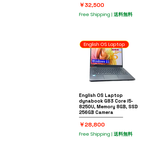
価格
￥32,500
Free Shipping | 送料無料
English OS Laptop
English OS Laptop
クイックビュー
dynabook G83 Core i5-
8250U, Memory 8GB, SSD
256GB Camera
価格
￥28,800
Free Shipping | 送料無料