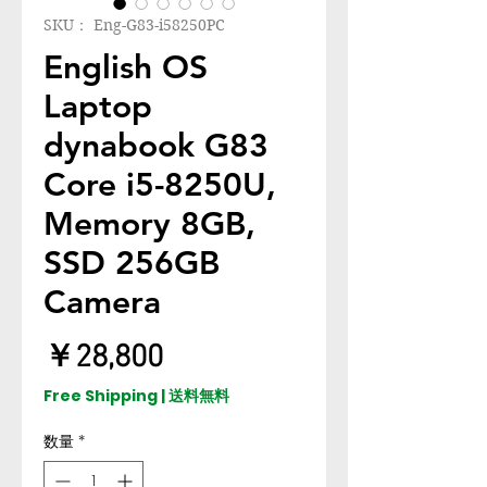
SKU： Eng-G83-i58250PC
English OS
Laptop
dynabook G83
Core i5-8250U,
Memory 8GB,
SSD 256GB
Camera
価
￥28,800
格
Free Shipping | 送料無料
数量
*