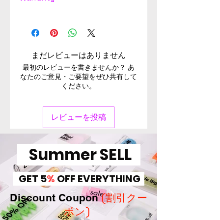
Used computer Support
Warranty 3 month from the
date of delivery, Used
computer minor scratches in
まだレビューはありません
top cover and body, Sign of
最初のレビューを書きませんか？ あ
heavy use in keytops and
なたのご意見・ご要望をぜひ共有して
ください。
palm rest. Check Image for
Scratch. Battery of used
computer doesn't cover
レビューを投稿
under warranty, Battery can
be used for more than 30
minutes. バッテリ保証対象
Summer SELL
外。【Defective on arrival
return period 1 Week.】
GET 5
%
OFF EVERYTHING
(割引クー
Discount Coupon
ポン)