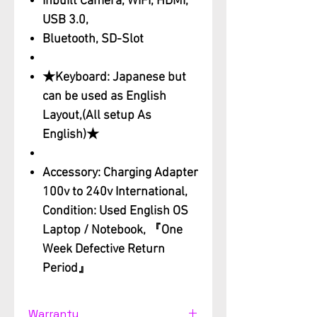
Inbuilt Camera, WIFI, HDMI,
USB 3.0,
Bluetooth, SD-Slot
★Keyboard: Japanese but
can be used as English
Layout,(All setup As
English)★
Accessory: Charging Adapter
100v to 240v International,
Condition: Used English OS
Laptop / Notebook, 『One
Week Defective Return
Period』
Warranty