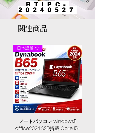
RTIPC-
20240527
関連商品
日本語版PC
日本語版PC
ノートパソコン windows11
中古ノートパソコン 
office2024 SSD搭載 Core i5-
2024, 第１０世代 Core 