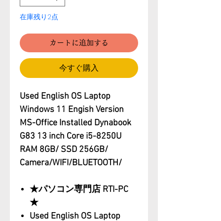
在庫残り2点
カートに追加する
今すぐ購入
Used English OS Laptop
Windows 11 Engish Version
MS-Office Installed Dynabook
G83 13 inch Core i5-8250U
RAM 8GB/ SSD 256GB/
Camera/WIFI/BLUETOOTH/
★パソコン専門店 RTI-PC
★
Used English OS Laptop