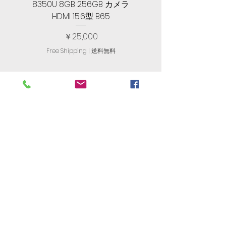
8350U 8GB 256GB カメラ
メモリ, SSD 256GB, Let
HDMI 15.6型 B65
価格
￥25,000
Free Shipping | 送料無料
R. T. International
​有限会社アール・ティ・インターナ
ショナル
古物商番号：305560408477
JAPAN'S
NO. 1
Store For English
Computers​