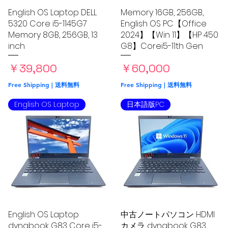
03
TEL
English OS Laptop DELL
クイックビュー
Memory 16GB, 256GB,
クイックビュー
5320 Core i5-1145G7
English OS PC【Office
Memory 8GB, 256GB, 13
2024】【Win 11】【HP 450
inch
G8】Corei5-11th Gen
品
価格
価格
￥39,800
￥60,000
Free Shipping | 送料無料
Free Shipping | 送料無料
English OS Laptop
日本語版PC
English OS Laptop
クイックビュー
中古ノートパソコン HDMI
クイックビュー
dynabook G83 Core i5-
カメラ dynabook G83