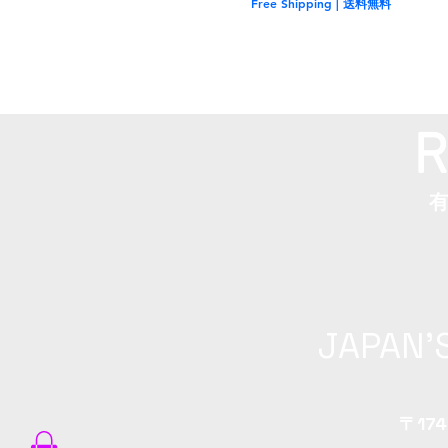
Free Shipping | 送料無料
R
JAPAN'
〒174-