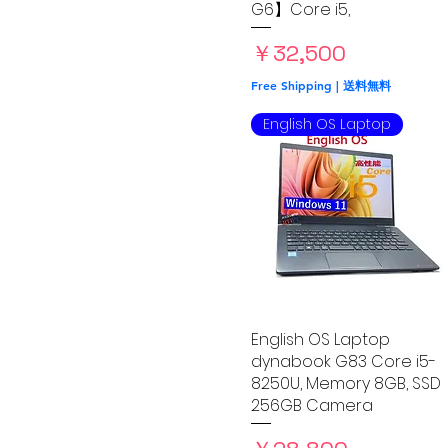
G6】Core i5,
価格
￥32,500
Free Shipping | 送料無料
English OS Laptop
English OS Laptop
クイックビュー
dynabook G83 Core i5-
8250U, Memory 8GB, SSD
256GB Camera