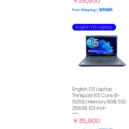
価格
￥28,800
Free Shipping | 送料無料
English OS Laptop
English OS Laptop
クイックビュー
Thinkpad X13 Core i5-
10210U, Memory 8GB, SSD
256GB, 13.3 inch
価格
￥35,800