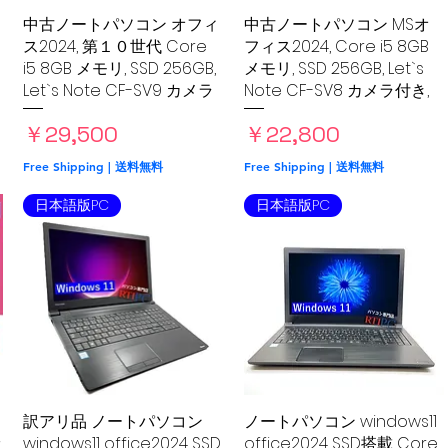
中古ノートパソコン オフィ
クイックビュー
中古ノートパソコン MSオ
クイックビュー
ス2024, 第１０世代 Core
フィス2024, Core i5 8GB
i5 8GB メモリ, SSD 256GB,
メモリ, SSD 256GB, Let`s
Let`s Note CF-SV9 カメラ
Note CF-SV8 カメラ付き,
全
価格
価格
￥29,500
￥22,800
Free Shipping | 送料無料
Free Shipping | 送料無料
日本語版PC
日本語版PC
訳アリ品 ノートパソコン
クイックビュー
ノートパソコン windows11
クイックビュー
ッ
windows11 office2024 SSD
office2024 SSD搭載 Core