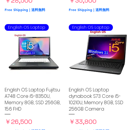
価格
価格
￥28,500
￥35,500
Free Shipping | 送料無料
Free Shipping | 送料無料
English OS Laptop
English OS Laptop
English OS Laptop Fujitsu
クイックビュー
English OS Laptop
クイックビュー
A748 Core i5-8350U,
dynabook S73 Core i5-
Memory 8GB, SSD 256GB,
10210U, Memory 8GB, SSD
15.6 FHD
256GB Camera
価格
価格
￥26,500
￥33,800