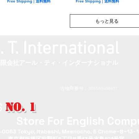
Free Shipping | 送料無料
Free Shipping | 送料無料
もっと見る
. T. International
​有限会社アール・ティ・インターナショナル
古物商番号：305560408477
NO. 1
S
Store For English Compu
0063 Tokyo, Itabashi, Maenocho, 6 Chome−8−13−1
東京都板橋区前野町6丁目8番13号水島101号室