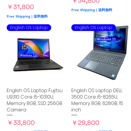
価格
￥34,800
価格
￥31,800
Free Shipping | 送料無料
Free Shipping | 送料無料
English OS Laptop
English OS Laptop
English OS Laptop Fujitsu
クイックビュー
English OS Laptop DELL
クイックビュー
U9310 Core i5-10310U,
3500 Core i5-8265U,
Memory 8GB, SSD 256GB
Memory 8GB, 628GB, 15
Camera
inch
価格
価格
￥33,800
￥29,800