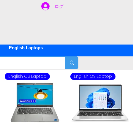
ログイン
ご不明な
間
約
500
English Laptops
English OS Laptop
English OS Laptop
年
1