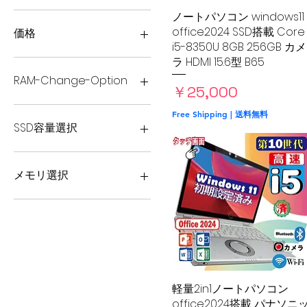
ノートパソコン windows11
クイックビュー
office2024 SSD搭載 Core
価格
i5-8350U 8GB 256GB カメ
ラ HDMI 15.6型 B65
￥18,500
￥60,000
RAM-Change-Option
価格
￥25,000
12GB
Free Shipping | 送料無料
8GB
SSD容量選択
SSD 1TB
SSD 256GB
メモリ選択
SSD 512GB
12GB
16GB
8GB
軽量2in1ノートパソコン
クイックビュー
office2024搭載 パナソニ