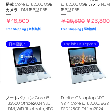
搭載 Core i5-8250U 8GB
i5-8250U 8GB カメラ HDMI
カメラ HDMI 15.6型 B55
15.6型 B55
価格
通常価格
セール価
￥18,500
￥25,500
￥23,800
Free Shipping | 送料無料
Free Shipping | 送料無料
日本語版PC
English OS Laptop
ノートパソコン Core i5
クイックビュー
English OS Laptop NEC
クイックビュー
-8350U Office2024 SSD,
VB-4 Core i5-8350U, 8GB,
HDMI, WiFi Bluetooth, NEC
SSD 128GB Office2024