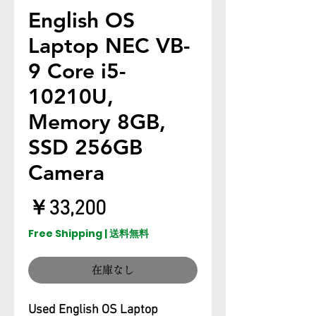
English OS
Laptop NEC VB-
9 Core i5-
10210U,
Memory 8GB,
SSD 256GB
Camera
価
￥33,200
格
Free Shipping | 送料無料
在庫なし
Used English OS Laptop