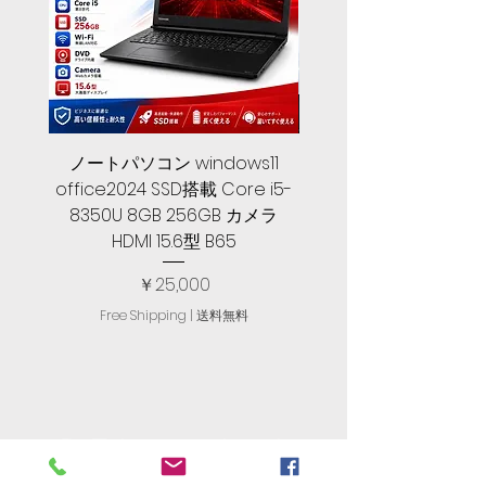
ノートパソコン windows11
中古ノートパソコン 
office2024 SSD搭載 Core i5-
2024, 第１０世代 Core 
8350U 8GB 256GB カメラ
メモリ, SSD 256GB, Let
HDMI 15.6型 B65
価格
￥25,000
Free Shipping | 送料無料
R. T. International