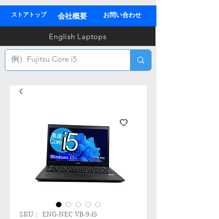
ストアトップ
お問い合わせ
会社概要
03
English Laptops
全
TEL
SKU： ENG-NEC VB-9-i5