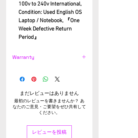
100v to 240v International,
Condition: Used English OS
Laptop / Notebook, 『One
Week Defective Return
Period』
Warranty
Used computer Support
Warranty 3 month from the
date of delivery, Used
computer minor scratches in
まだレビューはありません
top cover and body, Sign of
最初のレビューを書きませんか？ あ
heavy use in keytops and
なたのご意見・ご要望をぜひ共有して
ください。
palm rest. Check Image for
Scratch. Battery of used
computer doesn't cover
レビューを投稿
under warranty, Battery can