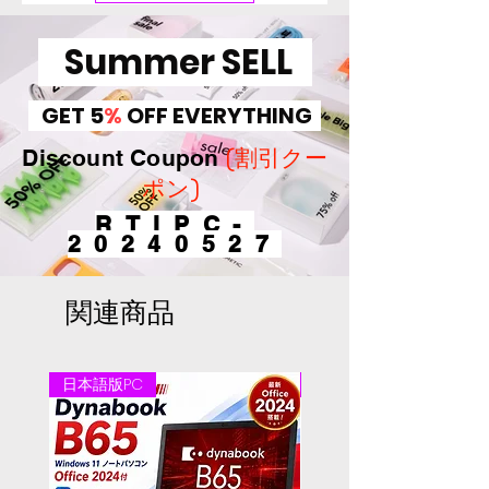
be used for more than 30
minutes. バッテリ保証対象
Summer SELL
外。【Defective on arrival
return period 1 Week.】
GET 5
%
OFF EVERYTHING
(割引クー
Discount Coupon
ポン)
RTIPC-
20240527
関連商品
日本語版PC
日本語版PC