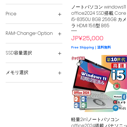
ノートパソコン windows11
Quick View
office2024 SSD搭載 Core
Price
i5-8350U 8GB 256GB カメ
ラ HDMI 15.6型 B65
¥18,500
¥60,000
RAM-Change-Option
Price
JP¥25,000
12GB
Free Shipping | 送料無料
8GB
SSD容量選択
SSD 1TB
SSD 256GB
メモリ選択
SSD 512GB
12GB
16GB
8GB
軽量2in1ノートパソコン
Quick View
office2024搭載 パナソニ