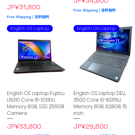
Price
JP¥34,800
Price
JP¥31,800
Free Shipping | 送料無料
Free Shipping | 送料無料
English OS Laptop
English OS Laptop
English OS Laptop Fujitsu
Quick View
English OS Laptop DELL
Quick View
U9310 Core i5-10310U,
3500 Core i5-8265U,
Memory 8GB, SSD 256GB
Memory 8GB, 628GB, 15
Camera
inch
Price
Price
JP¥33,800
JP¥29,800