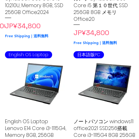
10210U, Memory 8GB, SSD
Core i5 第１０世代 SSD
256GB Office2024
256GB 8GB メモリ
Office20
ce
Price
800
JP¥34,800
Price
JP¥34,800
Free Shipping | 送料無料
Free Shipping | 送料無料
English OS Laptop
日本語版PC
English OS Laptop
Quick View
ノートパソコン windows11
Quick View
Lenovo E14 Core i3-1115G4,
office2021 SSD256搭載
Memory 8GB, 256GB
Core i3-1115G4 8GB 256GB