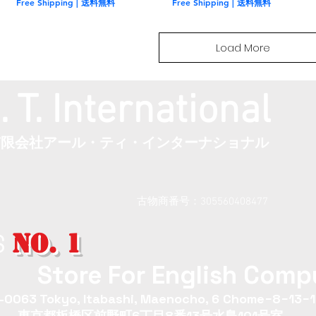
Free Shipping | 送料無料
Free Shipping | 送料無料
Load More
. T. International
​有限会社アール・ティ・インターナショナル
古物商番号：305560408477
NO. 1
S
Store For English Compu
0063 Tokyo, Itabashi, Maenocho, 6 Chome−8−13−1
東京都板橋区前野町6丁目8番13号水島101号室