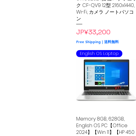
ク CF-QV9 12型 2160x1440,
Wi-Fi, カメラ ノートパソコ
ン
Price
JP¥33,200
Free Shipping | 送料無料
English OS Laptop
Memory 8GB, 628GB,
Quick View
English OS PC【Office
2024】【Win 11】【HP 450