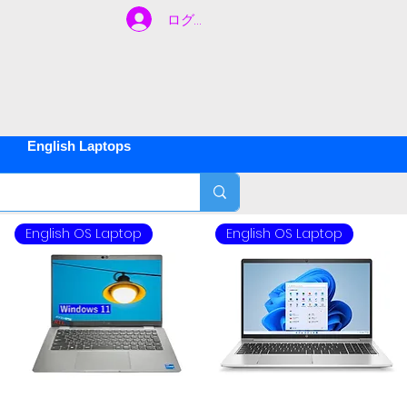
ログイン
ご不明な
間
約
500
English Laptops
English OS Laptop
English OS Laptop
年
1