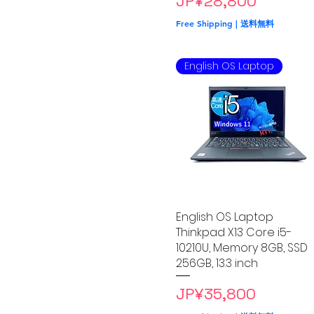
Price
JP¥28,800
Free Shipping | 送料無料
English OS Laptop
English OS Laptop
Quick View
Thinkpad X13 Core i5-
10210U, Memory 8GB, SSD
256GB, 13.3 inch
Price
JP¥35,800