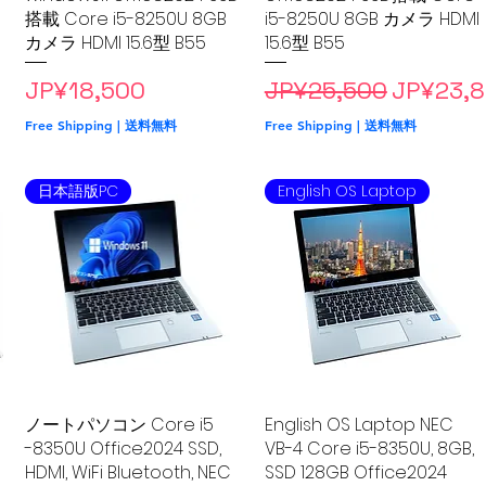
搭載 Core i5-8250U 8GB
i5-8250U 8GB カメラ HDMI
カメラ HDMI 15.6型 B55
15.6型 B55
Price
Regular Price
Sale Pri
JP¥18,500
JP¥25,500
JP¥23,
Free Shipping | 送料無料
Free Shipping | 送料無料
日本語版PC
English OS Laptop
ノートパソコン Core i5
Quick View
English OS Laptop NEC
Quick View
-8350U Office2024 SSD,
VB-4 Core i5-8350U, 8GB,
HDMI, WiFi Bluetooth, NEC
SSD 128GB Office2024