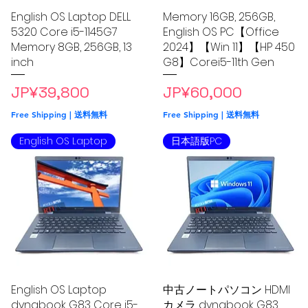
03
TEL
English OS Laptop DELL
Quick View
Memory 16GB, 256GB,
Quick View
5320 Core i5-1145G7
English OS PC【Office
Memory 8GB, 256GB, 13
2024】【Win 11】【HP 450
inch
G8】Corei5-11th Gen
品
Price
Price
JP¥39,800
JP¥60,000
Free Shipping | 送料無料
Free Shipping | 送料無料
English OS Laptop
日本語版PC
English OS Laptop
Quick View
中古ノートパソコン HDMI
Quick View
dynabook G83 Core i5-
カメラ dynabook G83