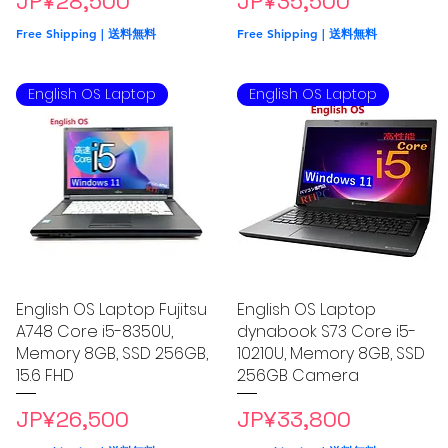
Price
Price
JP¥28,500
JP¥35,500
Free Shipping | 送料無料
Free Shipping | 送料無料
English OS Laptop
English OS Laptop
English OS Laptop Fujitsu
Quick View
English OS Laptop
Quick View
A748 Core i5-8350U,
dynabook S73 Core i5-
Memory 8GB, SSD 256GB,
10210U, Memory 8GB, SSD
15.6 FHD
256GB Camera
Price
Price
JP¥26,500
JP¥33,800