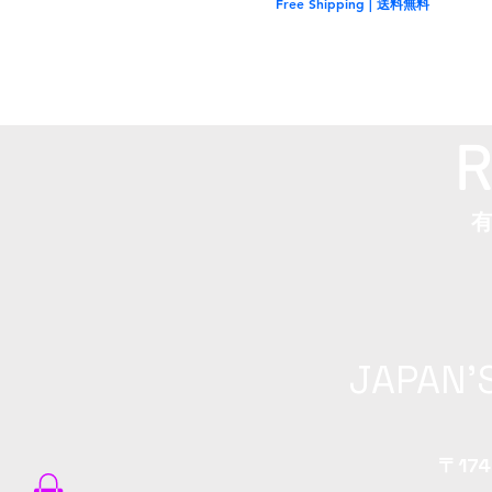
Free Shipping | 送料無料
R
JAPAN'
〒174-