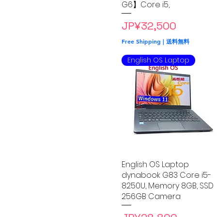
G6】Core i5,
Price
JP¥32,500
Free Shipping | 送料無料
English OS Laptop
English OS Laptop
Quick View
dynabook G83 Core i5-
8250U, Memory 8GB, SSD
256GB Camera