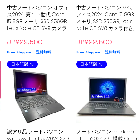
中古ノートパソコン オフィ
Quick View
中古ノートパソコン MSオ
Quick View
ス2024, 第１０世代 Core
フィス2024, Core i5 8GB
i5 8GB メモリ, SSD 256GB,
メモリ, SSD 256GB, Let`s
Let`s Note CF-SV9 カメラ
Note CF-SV8 カメラ付き,
全
Price
Price
JP¥29,500
JP¥22,800
Free Shipping | 送料無料
Free Shipping | 送料無料
日本語版PC
日本語版PC
訳アリ品 ノートパソコン
Quick View
ノートパソコン windows11
Quick View
ッ
windows11 office2024 SSD
office2024 SSD搭載 Core