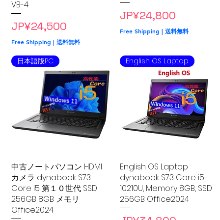
VB-4
Price
JP¥24,800
Price
JP¥24,500
Free Shipping | 送料無料
Free Shipping | 送料無料
日本語版PC
English OS Laptop
中古ノートパソコン HDMI
Quick View
English OS Laptop
Quick View
カメラ dynabook S73
dynabook S73 Core i5-
Core i5 第１０世代 SSD
10210U, Memory 8GB, SSD
256GB 8GB メモリ
256GB Office2024
Office2024