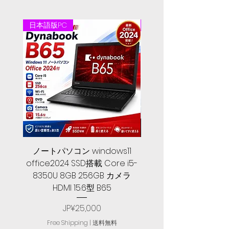
日本語版PC
日本語版PC
ノートパソコン windows11
中古ノートパソコン 
office2024 SSD搭載 Core i5-
2024, 第１０世代 Core 
8350U 8GB 256GB カメラ
メモリ, SSD 256GB, Let
HDMI 15.6型 B65
Price
JP¥25,000
Free Shipping | 送料無料