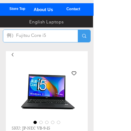
Store Top
Contact
About Us
03
English Laptops
全
TEL
SKU: JP-NEC VB-9-i5