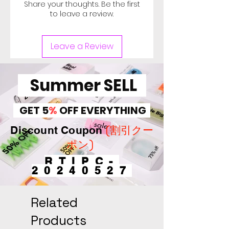
Share your thoughts. Be the first
to leave a review.
Leave a Review
Summer SELL
GET 5
%
OFF EVERYTHING
(割引クー
Discount Coupon
ポン)
RTIPC-
20240527
Related
Products