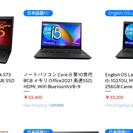
日本語版PC
English OS 
クイックビュー
ク
k S73
ノートパソコン Core i5 第10世代
English OS L
GB, SSD
8GB メモリ Office2021 高速SSD,
i5-10210U, 
HDMI, WiFi Bluetooth,VB-9
256GB Came
価格
価格
￥33,400
￥33,200
Free Shipping | 送料無料
Free Shipping
日本語版PC
日本語版PC