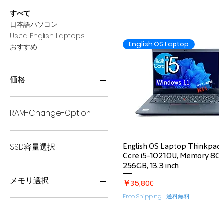
すべて
日本語パソコン
Used English Laptops
English OS Laptop
おすすめ
価格
￥18,500
￥60,000
RAM-Change-Option
12GB
8GB
クイックビュー
SSD容量選択
English OS Laptop Thinkpa
Core i5-10210U, Memory 8
256GB, 13.3 inch
SSD 1TB
SSD 256GB
メモリ選択
価格
￥35,800
SSD 512GB
Free Shipping | 送料無料
12GB
16GB