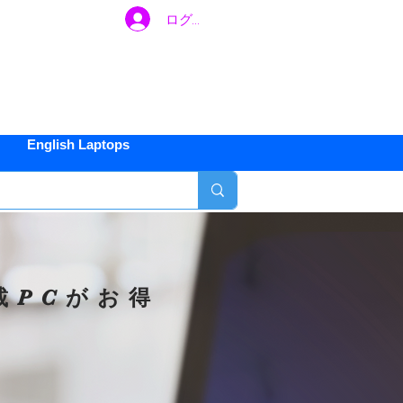
ログイン
ご不明な
間
約
500
English Laptops
年
1
載
がお得
PC