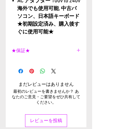
AC アダプター 100v to 240v
海外でも使用可能, 中古パ
ソコン、日本語キーボード
★初期設定済み、購入後す
ぐに使用可能★
★保証★
中古パソコン安心90日保証付
き！ 中古 パソコンには多数傷
がある場合があります。 パー
ムレストやキートップに傷や
まだレビューはありません
テカリある場合がございま
最初のレビューを書きませんか？ あ
す。 傷度合いは商品写真にて
なたのご意見・ご要望をぜひ共有して
ください。
ご確認お願いします。 バッテ
リは消耗品で保証はございま
せんが、 ３０分間バッテリ駆
レビューを投稿
動の確認を行っております。