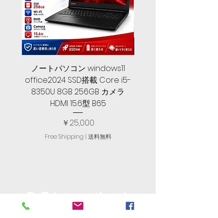
ノートパソコン windows11
中古ノートパソコン 
office2024 SSD搭載 Core i5-
2024, 第１０世代 Core 
8350U 8GB 256GB カメラ
メモリ, SSD 256GB, Let
HDMI 15.6型 B65
価格
￥25,000
Free Shipping | 送料無料
R. T. International
​有限会社アール・ティ・インターナ