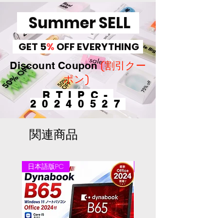
初期不良交換期間一週間とな
ります。
Summer SELL
GET 5
%
OFF EVERYTHING
(割引クー
Discount Coupon
ポン)
RTIPC-
20240527
関連商品
日本語版PC
日本語版PC