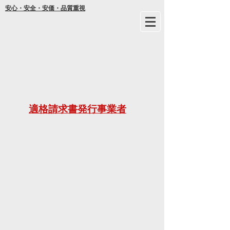
安心・安全・安価・品質重視
年間
適格請求書発行事業者
ご不明な
21