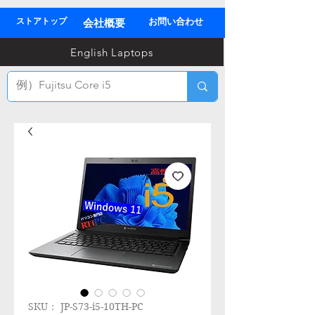
ストアトップ
お問い合わせ
会社概要
03
English Laptops
全
TEL
SKU： JP-S73-i5-10TH-PC