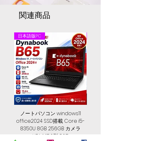
関連商品
日本語版PC
日本語版PC
ノートパソコン windows11
中古ノートパソコン 
office2024 SSD搭載 Core i5-
2024, 第１０世代 Core 
8350U 8GB 256GB カメラ
メモリ, SSD 256GB, Let
HDMI 15.6型 B65