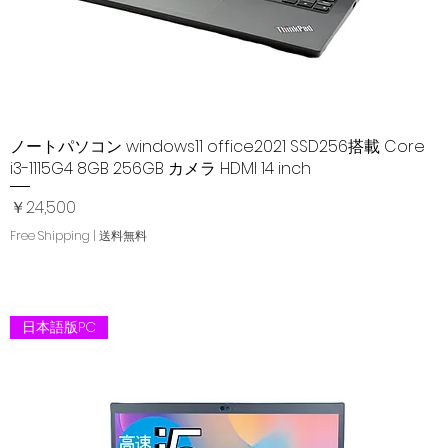
ノートパソコン windows11 office2021 SSD256搭載 Core
クイックビュー
i3-1115G4 8GB 256GB カメラ HDMI 14 inch
価格
￥24,500
Free Shipping | 送料無料
日本語版PC