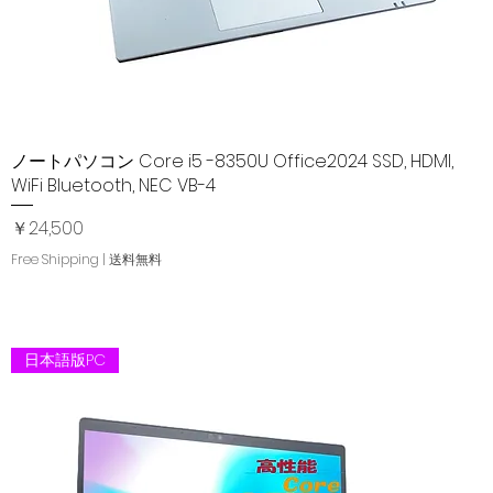
ノートパソコン Core i5 -8350U Office2024 SSD, HDMI,
クイックビュー
WiFi Bluetooth, NEC VB-4
価格
￥24,500
Free Shipping | 送料無料
日本語版PC