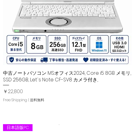
03
TEL
品
中古ノートパソコン MSオフィス2024, Core i5 8GB メモリ,
クイックビュー
SSD 256GB, Let`s Note CF-SV8 カメラ付き,
価格
￥22,800
Free Shipping | 送料無料
日本語版PC