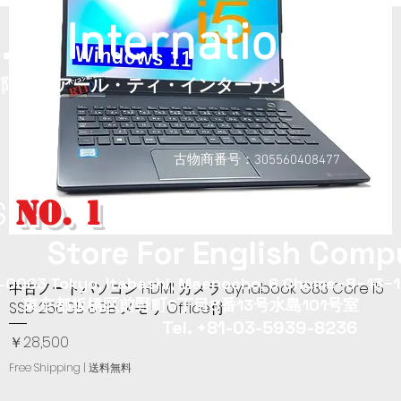
. T. International
​有限会社アール・ティ・インターナショナル
古物商番号：305560408477
NO. 1
S
Store For English Compu
0063 Tokyo, Itabashi, Maenocho, 6 Chome−8−13−1
中古ノートパソコン HDMI カメラ dynabook G83 Core i5
クイックビュー
東京都板橋区前野町6丁目8番13号水島101号室
SSD 256GB 8GB メモリ Office付
Tel. +81-03-5939-8236
価格
￥28,500
Free Shipping | 送料無料