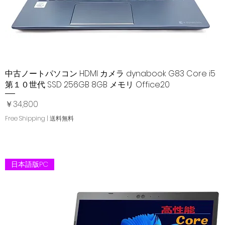
中古ノートパソコン HDMI カメラ dynabook G83 Core i5
クイックビュー
第１０世代 SSD 256GB 8GB メモリ Office20
価格
￥34,800
Free Shipping | 送料無料
日本語版PC