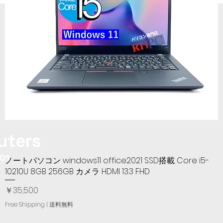
ters​
01
ノートパソコン windows11 office2021 SSD搭載 Core i5-
クイックビュー
10210U 8GB 256GB カメラ HDMI 13.3 FHD
価格
￥35,500
Free Shipping | 送料無料