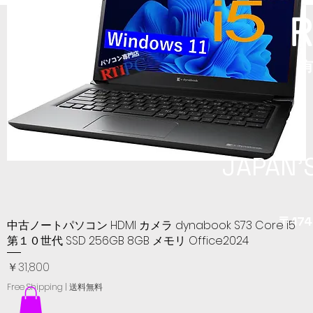
R
JAPAN'
〒174-
中古ノートパソコン HDMI カメラ dynabook S73 Core i5
クイックビュー
第１０世代 SSD 256GB 8GB メモリ Office2024
価格
￥31,800
Free Shipping | 送料無料