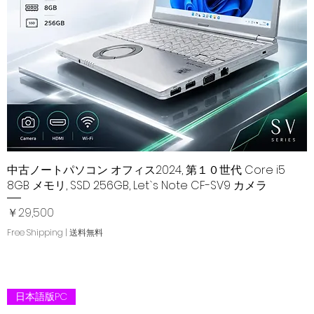
全
中古ノートパソコン オフィス2024, 第１０世代 Core i5
クイックビュー
8GB メモリ, SSD 256GB, Let`s Note CF-SV9 カメラ
価格
￥29,500
Free Shipping | 送料無料
日本語版PC