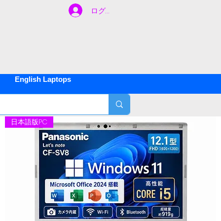
ログイン
ご不明な
間
約
500
English Laptops
日本語版PC
年
1