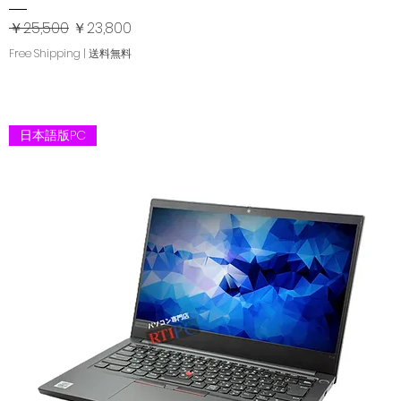
通常価格
セール価格
￥25,500
￥23,800
Free Shipping | 送料無料
日本語版PC