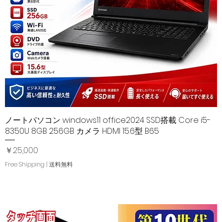
ノートパソコン windows11 office2024 SSD搭載 Core i5-
クイックビュー
8350U 8GB 256GB カメラ HDMI 15.6型 B65
価格
￥25,000
Free Shipping | 送料無料