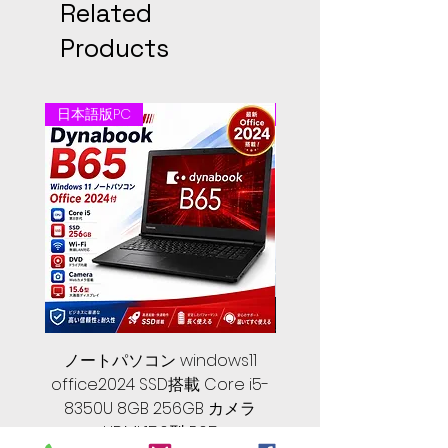
Related
Products
日本語版PC
日本語版PC
ノートパソコン windows11
中古ノートパソコン 
office2024 SSD搭載 Core i5-
2024, 第１０世代 Core 
8350U 8GB 256GB カメラ
メモリ, SSD 256GB, Let
HDMI 15.6型 B65