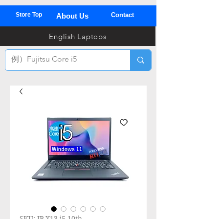
Store Top
Contact
About Us
03
English Laptops
全
TEL
SKU: JP-X13-i5-10th