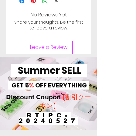
No Reviews Yet
Share your thoughts. Be the first
to leave a review.
Leave a Review
Summer SELL
GET 5
%
OFF EVERYTHING
(割引クー
Discount Coupon
ポン)
RTIPC-
20240527