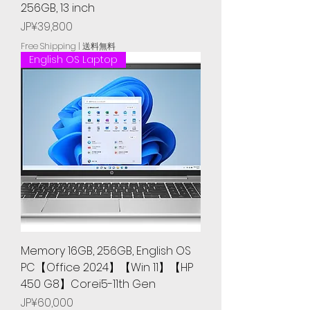
256GB, 13 inch
Price
JP¥39,800
Free Shipping | 送料無料
English OS Laptop
Memory 16GB, 256GB, English OS
PC【Office 2024】【Win 11】【HP
450 G8】Corei5-11th Gen
Price
JP¥60,000