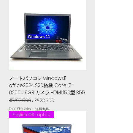
ノートパソコン windows11
office2024 SSD搭載 Core i5-
8250U 8GB カメラ HDMI 15.6型 B55
Regular Price
Sale Price
JP¥25,500
JP¥23,800
Free Shipping | 送料無料
English OS Laptop