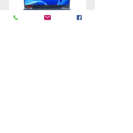
中古ノートパソコン HDMI カメラ
dynabook G83 Core i5 第１０世
代 SSD 256GB 8GB メモリ
Office20
Price
JP¥34,800
Free Shipping | 送料無料
Load More
R. T. International