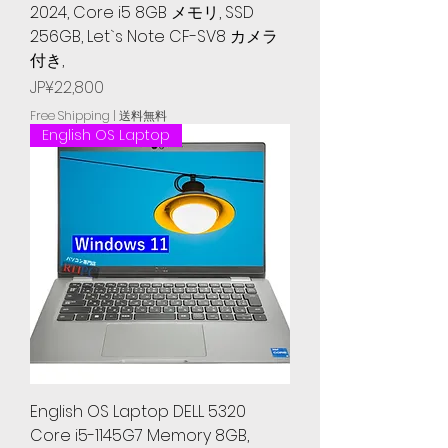
2024, Core i5 8GB メモリ, SSD
256GB, Let`s Note CF-SV8 カメラ
付き,
Price
JP¥22,800
Free Shipping | 送料無料
English OS Laptop
English OS Laptop DELL 5320
Core i5-1145G7 Memory 8GB,