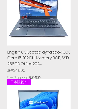
English OS Laptop dynabook G83
Core i5-10210U, Memory 8GB, SSD
256GB Office2024
Price
JP¥34,800
Free Shipping | 送料無料
日本語版PC