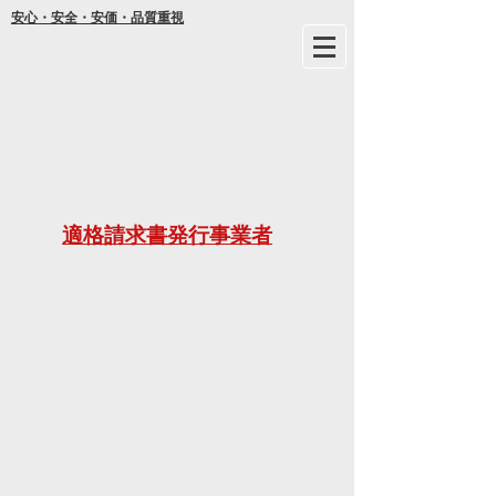
安心・安全・安価・品質重視
年間
適格請求書発行事業者
ご不明な
21