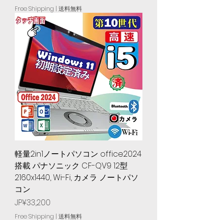
Free Shipping | 送料無料
軽量2in1ノートパソコン office2024
搭載 パナソニック CF-QV9 12型
2160x1440, Wi-Fi, カメラ ノートパソ
コン
Price
JP¥33,200
Free Shipping | 送料無料