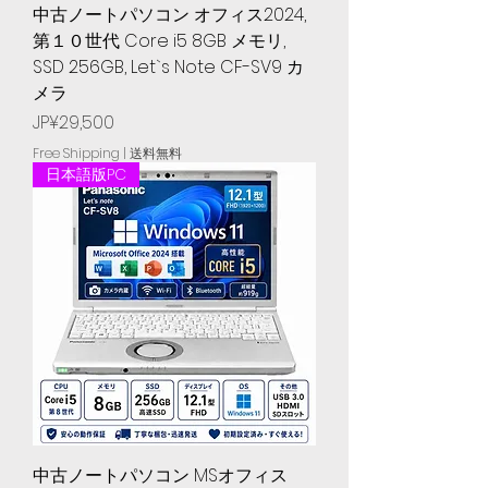
中古ノートパソコン オフィス2024,
第１０世代 Core i5 8GB メモリ,
SSD 256GB, Let`s Note CF-SV9 カ
メラ
Price
JP¥29,500
Free Shipping | 送料無料
日本語版PC
中古ノートパソコン MSオフィス