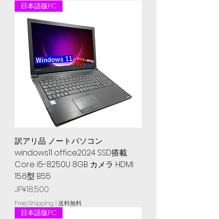
日本語版PC
訳アリ品 ノートパソコン
windows11 office2024 SSD搭載
Core i5-8250U 8GB カメラ HDMI
15.6型 B55
Price
JP¥18,500
Free Shipping | 送料無料
日本語版PC