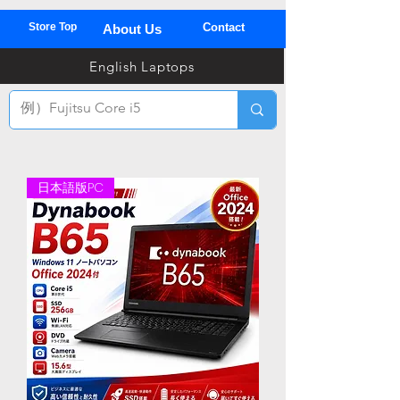
Store Top
Contact
About Us
03
English Laptops
全
TEL
日本語版PC